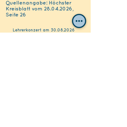
Quellenangabe: Höchster
Kreisblatt vom 28.04.2026,
Seite 26
Lehrerkonzert am
30.08.2026
weitere Infos folgen...
Jugend-Orchester! für Jugendliche
ab 12 Jahren
Du spielst ein Instrument? und möchtest
gerne mit anderen zusammen musizieren?
jeden Mittwoch 17:00 Uhr / 19:00 Uhr in der
Aula der der Mendelssohn-Bartholdy-Schule in
Sulzbach statt Anmeldung via Link
https://anmeldung-musikschulebadsoden.de