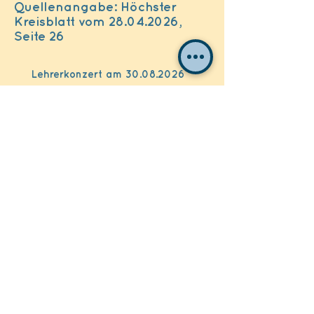
Quellenangabe: Höchster
Kreisblatt vom 28.04.2026,
Seite 26
Lehrerkonzert am
30.08.2026
weitere Infos folgen...
Jugend-Orchester! für Jugendliche
ab 12 Jahren
Du spielst ein Instrument? und möchtest
gerne mit anderen zusammen musizieren?
jeden Mittwoch 17:00 Uhr / 19:00 Uhr in der
Aula der der Mendelssohn-Bartholdy-Schule in
Sulzbach statt Anmeldung via Link
https://anmeldung-musikschulebadsoden.de