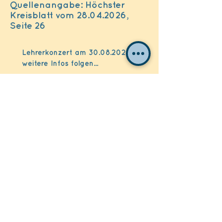
Quellenangabe: Höchster
Kreisblatt vom 28.04.2026,
Seite 26
Lehrerkonzert am
30.08.2026
weitere Infos folgen...
Jugend-Orchester! für Jugendliche
ab 12 Jahren
Du spielst ein Instrument? und möchtest
gerne mit anderen zusammen musizieren?
jeden Mittwoch 17:00 Uhr / 19:00 Uhr in der
Aula der der Mendelssohn-Bartholdy-Schule in
Sulzbach statt Anmeldung via Link
https://anmeldung-musikschulebadsoden.de