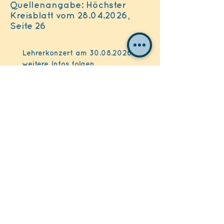
Quellenangabe: Höchster
Kreisblatt vom 28.04.2026,
Seite 26
Lehrerkonzert am
30.08.2026
weitere Infos folgen...
Jugend-Orchester! für Jugendliche
ab 12 Jahren
Du spielst ein Instrument? und möchtest
gerne mit anderen zusammen musizieren?
jeden Mittwoch 17:00 Uhr / 19:00 Uhr in der
Aula der der Mendelssohn-Bartholdy-Schule in
Sulzbach statt Anmeldung via Link
https://anmeldung-musikschulebadsoden.de