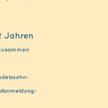
2 Jahren
n zusammen
ndelssohn-
://anmeldung-