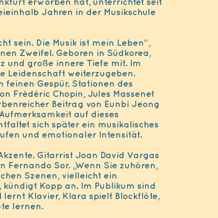
nkfurt erworben hat, unterrichtet seit
eieinhalb Jahren in der Musikschule
ht sein. Die Musik ist mein Leben“,
inen Zweifel. Geboren in Südkorea,
nz und große innere Tiefe mit. Im
ese Leidenschaft weiterzugeben.
m feinen Gespür. Stationen des
on Frédéric Chopin, Jules Massenet
rbenreicher Beitrag von Eunbi Jeong
 Aufmerksamkeit auf dieses
tfaltet sich später ein musikalisches
ufen und emotionaler Intensität.
 Akzente. Gitarrist Joan David Vargas
on Fernando Sor. „Wenn Sie zuhören,
ichen Szenen, vielleicht ein
 kündigt Kopp an. Im Publikum sind
 lernt Klavier, Klara spielt Blockflöte,
te lernen.