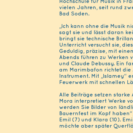
Hochschule für Musik in Fra
vielen Jahren, seit rund zw
Bad Soden.
„Ich kann ohne die Musik nic
sagt sie und lässt daran ke
bringt sie technische Brilla
Unterricht versucht sie, di
Geduldig, präzise, mit eine
Abends führen zu Werken v
und Claude Debussy. Ein fa
am Marimbafon richtet die
Instrument. Mit „Islamey“ en
Feuerwerk mit schnellen Lä
Alle Beiträge setzen starke
Mora interpretiert Werke v
werden Sie Bilder von ländl
Bauernfest im Kopf haben“,
Emil (7) und Klara (10). Emil
möchte aber später Querflö