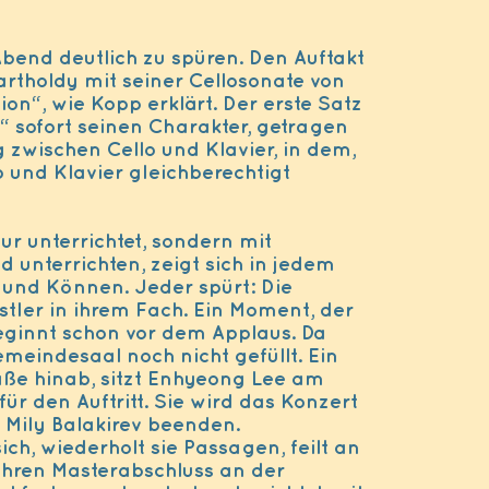
Abend deutlich zu spüren. Den Auftakt
rtholdy mit seiner Cellosonate von
ion“, wie Kopp erklärt. Der erste Satz
e“ sofort seinen Charakter, getragen
 zwischen Cello und Klavier, in dem,
o und Klavier gleichberechtigt
ur unterrichtet, sondern mit
 unterrichten, zeigt sich in jedem
z und Können. Jeder spürt: Die
stler in ihrem Fach. Ein Moment, der
beginnt schon vor dem Applaus. Da
meindesaal noch nicht gefüllt. Ein
aße hinab, sitzt Enhyeong Lee am
ür den Auftritt. Sie wird das Konzert
 Mily Balakirev beenden.
ich, wiederholt sie Passagen, feilt an
 ihren Masterabschluss an der