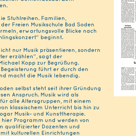
en.
ie Stuhlreihen. Familien,
r der Freien Musikschule Bad Soden
urmeln, erwartungsvolle Blicke nach
hlingskonzert“ beginnt.
icht nur Musik präsentieren, sondern
ter erzählen“, sagt der
r Michael Kopp zur Begrüßung.
Begeisterung führt er durch den
und macht die Musik lebendig.
oden selbst steht seit ihrer Gründung
sen Anspruch. Musik wird als
 für alle Altersgruppen, mit einem
on klassischem Unterricht bis hin zu
ogar Musik- und Kunsttherapie.
ind hier Programm und werden von
 qualifizierter Dozenten und
mit kulturellen Einrichtungen