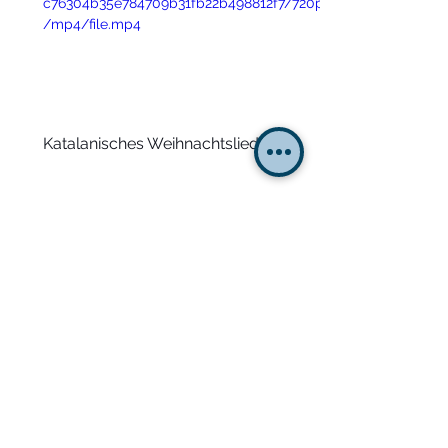
c76304b35e784709b31fb22b498812f7/720p
/mp4/file.mp4
Katalanisches Weihnachtslied
https://video.wixstatic.com/video/29ae9b_
edd7d8286ff940dea3de6ae79b68681c/480
p/mp4/file.mp4
Csàrdàs 
https://video.wixstatic.com/video/29ae9b_