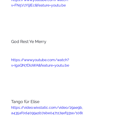
v=FN5VzYljIEc&feature=youtu.be
God Rest Ye Merry
https://www.youtube.com/watch?
v=IgaQN7DloWA&feature=youtu.be
Tango für Elise
https://video.wixstatic.com/video/29ae9b_
a435af0d409941b7abe0471174ef931e/1080