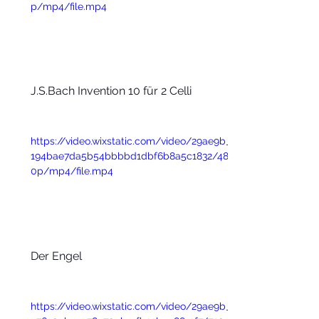
p/mp4/file.mp4
J.S.Bach Invention 10 für 2 Celli
https://video.wixstatic.com/video/29ae9b_
194bae7da5b54bbbbd1dbf6b8a5c1832/48
0p/mp4/file.mp4
Der Engel
https://video.wixstatic.com/video/29ae9b_