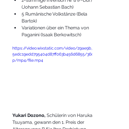
2-stimmige Invention Nr 8 (F-Dur) 
(Johann Sebastian Bach)
5 Rumänische Volkstänze (Bela 
Bartok)
Variationen über ein Thema von 
Paganini (Isaak Berkowitsch)
https://video.wixstatic.com/video/29ae9b_
5edc19edd795404d87ff063b456d6855/360
p/mp4/file.mp4
Yukari Dozono,
 Schülerin von Haruka 
Tsuyama, gewann den 1. Preis der 