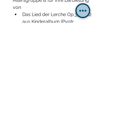
Altersgruppe B für Ihre Darbietung 
von  
Das Lied der Lerche Op.39 Nr.22 
aus Kinderalbum (Pyotr 
Tchaikovsky)
Sonatine C-Dur Op.36 Nr.3 1.Satz 
(Muzio Clementi)
Fountain in the Rain F-Dur 
(William Gillock)
https://video.wixstatic.com/video/29ae9b_
a35e66b7f66f47fa898d1aab5cef951f/1080
p/mp4/file.mp4